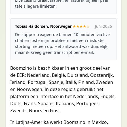
Live casino draait stabiel, al miste ik bij een paar
tafels lagere limieten.
Tobias Haldorsen, Noorwegen
★★★★☆
Juni 2026
De support reageerde binnen 10 minuten via live
chat en loste mijn probleem met een mislukte
storting meteen op. Het antwoord was duidelijk,
maar ik kreeg geen transcript per e-mail.
Boomzino is beschikbaar in een groot deel van
de EER: Nederland, België, Duitsland, Oostenrijk,
Ierland, Portugal, Spanje, Italië, Finland, Zweden
en Noorwegen. In deze regio’s gebruikt het
platform een interface in het Nederlands, Engels,
Duits, Frans, Spaans, Italiaans, Portugees,
Zweeds, Noors en Fins.
In Latijns-Amerika werkt Boomzino in Mexico,