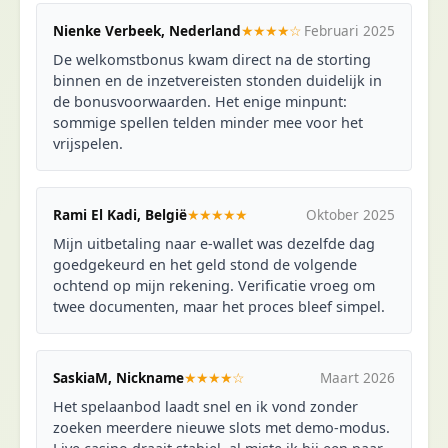
Nienke Verbeek, Nederland
★★★★☆
Februari 2025
De welkomstbonus kwam direct na de storting
binnen en de inzetvereisten stonden duidelijk in
de bonusvoorwaarden. Het enige minpunt:
sommige spellen telden minder mee voor het
vrijspelen.
Rami El Kadi, België
★★★★★
Oktober 2025
Mijn uitbetaling naar e-wallet was dezelfde dag
goedgekeurd en het geld stond de volgende
ochtend op mijn rekening. Verificatie vroeg om
twee documenten, maar het proces bleef simpel.
SaskiaM, Nickname
★★★★☆
Maart 2026
Het spelaanbod laadt snel en ik vond zonder
zoeken meerdere nieuwe slots met demo-modus.