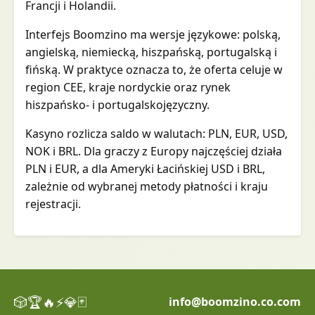
Francji i Holandii.
Interfejs Boomzino ma wersje językowe: polską,
angielską, niemiecką, hiszpańską, portugalską i
fińską. W praktyce oznacza to, że oferta celuje w
region CEE, kraje nordyckie oraz rynek
hiszpańsko- i portugalskojęzyczny.
Kasyno rozlicza saldo w walutach: PLN, EUR, USD,
NOK i BRL. Dla graczy z Europy najczęściej działa
PLN i EUR, a dla Ameryki Łacińskiej USD i BRL,
zależnie od wybranej metody płatności i kraju
rejestracji.
🎲
🏆
🔥
⚡
💎
🃏
info@boomzino.co.com