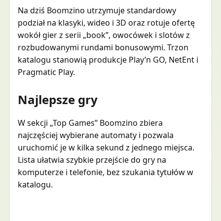
Na dziś Boomzino utrzymuje standardowy
podział na klasyki, wideo i 3D oraz rotuje ofertę
wokół gier z serii „book”, owocówek i slotów z
rozbudowanymi rundami bonusowymi. Trzon
katalogu stanowią produkcje Play’n GO, NetEnt i
Pragmatic Play.
Najlepsze gry
W sekcji „Top Games” Boomzino zbiera
najczęściej wybierane automaty i pozwala
uruchomić je w kilka sekund z jednego miejsca.
Lista ułatwia szybkie przejście do gry na
komputerze i telefonie, bez szukania tytułów w
katalogu.