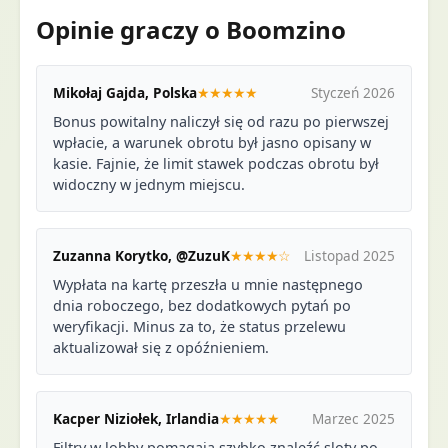
Opinie graczy o Boomzino
Mikołaj Gajda, Polska
★★★★★
Styczeń 2026
Bonus powitalny naliczył się od razu po pierwszej
wpłacie, a warunek obrotu był jasno opisany w
kasie. Fajnie, że limit stawek podczas obrotu był
widoczny w jednym miejscu.
Zuzanna Korytko, @ZuzuK
★★★★☆
Listopad 2025
Wypłata na kartę przeszła u mnie następnego
dnia roboczego, bez dodatkowych pytań po
weryfikacji. Minus za to, że status przelewu
aktualizował się z opóźnieniem.
Kacper Niziołek, Irlandia
★★★★★
Marzec 2025
Filtry w lobby pomagają szybko znaleźć sloty po