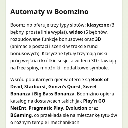
Automaty w Boomzino
Boomzino oferuje trzy typy slotów:
klasyczne
(3
bębny, proste linie wypłat),
wideo
(5 bębnów,
rozbudowane funkcje bonusowe) oraz
3D
(animacje postaci i scenki w trakcie rund
bonusowych). Klasyczne tytuły trzymają niski
próg wejścia i krótkie sesje, a wideo i 3D stawiają
na free spiny, mnożniki i dodatkowe symbole.
Wśród popularnych gier w ofercie są
Book of
Dead
,
Starburst
,
Gonzo’s Quest
,
Sweet
Bonanza
i
Big Bass Bonanza
. Boomzino opiera
katalog na dostawcach takich jak
Play’n GO
,
NetEnt
,
Pragmatic Play
,
Evolution
oraz
BGaming
, co przekłada się na mieszankę tytułów
o różnym tempie i mechanikach.