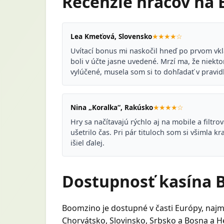
Recenzie hráčov na
Lea Kmeťová, Slovensko
★★★★☆
Uvítací bonus mi naskočil hneď po prvom vk
boli v účte jasne uvedené. Mrzí ma, že niekto
vylúčené, musela som si to dohľadať v pravid
Nina „Koralka“, Rakúsko
★★★★☆
Hry sa načítavajú rýchlo aj na mobile a filtr
ušetrilo čas. Pri pár tituloch som si všimla k
išiel ďalej.
Dostupnosť kasína B
Boomzino je dostupné v časti Európy, najm
Chorvátsko, Slovinsko, Srbsko a Bosna a H