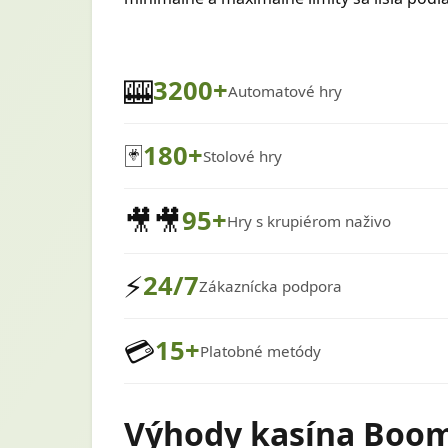
🎰
3200+
Automatové hry
🃏
180+
Stolové hry
🎥
🎥
95+
Hry s krupiérom naživo
⚡
24/7
Zákaznícka podpora
💳
15+
Platobné metódy
Výhody kasína Boo