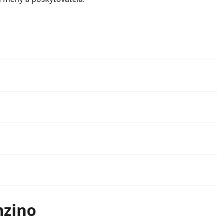
mzino