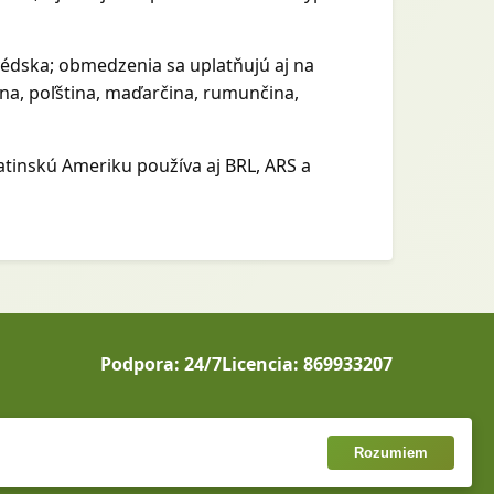
védska; obmedzenia sa uplatňujú aj na
ina, poľština, maďarčina, rumunčina,
tinskú Ameriku používa aj BRL, ARS a
Podpora: 24/7
Licencia: 869933207
Rozumiem