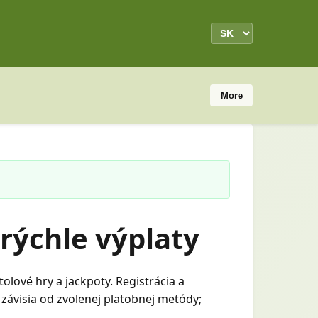
More
rýchle výplaty
olové hry a jackpoty. Registrácia a
 závisia od zvolenej platobnej metódy;